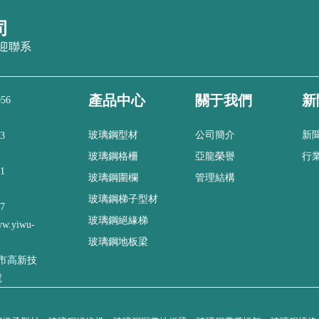
司
迎聯系
產品中心
關于我們
新
56
玻璃鋼型材
公司簡介
新
3
玻璃鋼格柵
亞龍榮譽
行
1
玻璃鋼圍欄
管理結構
玻璃鋼梯子型材
7
玻璃鋼絕緣梯
w.yiwu-
玻璃鋼地板梁
市高新技
號