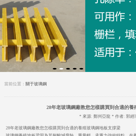
當前位置：
關于玻璃鋼
28年老玻璃鋼廠教您怎樣購買到合適的養
* 來源: 鄭州亞龍 * 作者: 郭經理 * 
28年老玻璃鋼廠教您怎樣購買到合適的養殖玻璃鋼地板支撐梁
玻璃鋼養殖地板梁因為其耐酸堿腐蝕，重量輕，承重力強的特點，在養