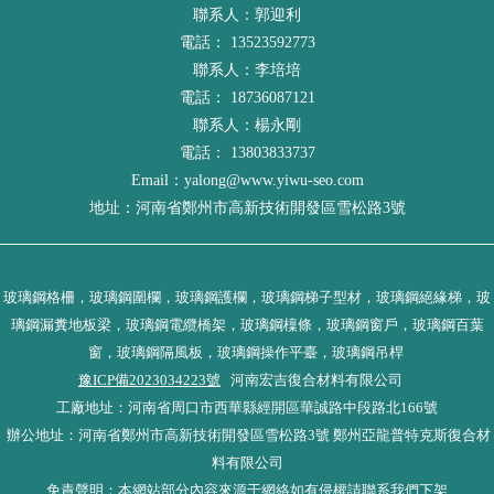
聯系人：郭迎利
電話： 13523592773
聯系人：李培培
電話： 18736087121
聯系人：楊永剛
電話： 13803833737
Email：yalong@www.yiwu-seo.com
地址：河南省鄭州市高新技術開發區雪松路3號
玻璃鋼格柵，玻璃鋼圍欄，玻璃鋼護欄，玻璃鋼梯子型材，玻璃鋼絕緣梯，玻
璃鋼漏糞地板梁，玻璃鋼電纜橋架，玻璃鋼檁條，玻璃鋼窗戶，玻璃鋼百葉
窗，玻璃鋼隔風板，玻璃鋼操作平臺，玻璃鋼吊桿
豫ICP備2023034223號
河南宏吉復合材料有限公司
工廠地址：河南省周口市西華縣經開區華誠路中段路北166號
辦公地址：河南省鄭州市高新技術開發區雪松路3號 鄭州亞龍普特克斯復合材
料有限公司
免責聲明：本網站部分內容來源于網絡如有侵權請聯系我們下架