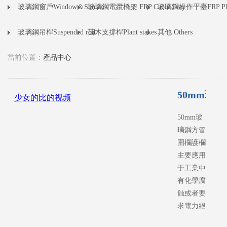
玻璃鋼窗戶Window＆Shutter
玻璃鋼電纜橋架 FRP Cable Tray
玻璃鋼操作平臺FRP Pla
玻璃鋼吊桿Suspended rod
苗木支撐桿Plant stakes
其他 Others
當前位置：
產品中心
50mm玻
50mm玻
璃鋼方管
圍欄護欄
主要應用
于工業中
有化學腐
蝕或者要
求電力絕
緣的環境