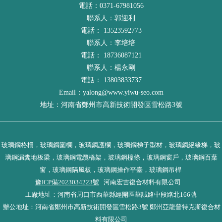
電話：0371-67981056
聯系人：郭迎利
電話： 13523592773
聯系人：李培培
電話： 18736087121
聯系人：楊永剛
電話： 13803833737
Email：yalong@www.yiwu-seo.com
地址：河南省鄭州市高新技術開發區雪松路3號
玻璃鋼格柵，玻璃鋼圍欄，玻璃鋼護欄，玻璃鋼梯子型材，玻璃鋼絕緣梯，玻
璃鋼漏糞地板梁，玻璃鋼電纜橋架，玻璃鋼檁條，玻璃鋼窗戶，玻璃鋼百葉
窗，玻璃鋼隔風板，玻璃鋼操作平臺，玻璃鋼吊桿
豫ICP備2023034223號
河南宏吉復合材料有限公司
工廠地址：河南省周口市西華縣經開區華誠路中段路北166號
辦公地址：河南省鄭州市高新技術開發區雪松路3號 鄭州亞龍普特克斯復合材
料有限公司