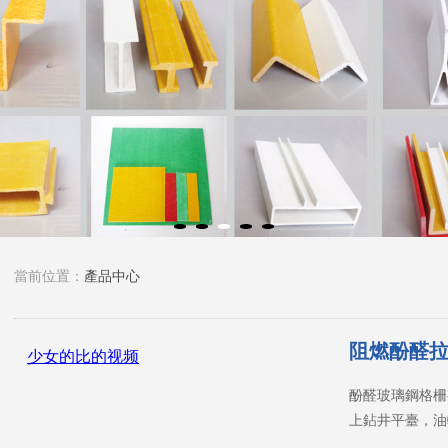
當前位置：
產品中心
阻燃酚醛
酚醛玻璃鋼格柵
上鉆井平臺，油