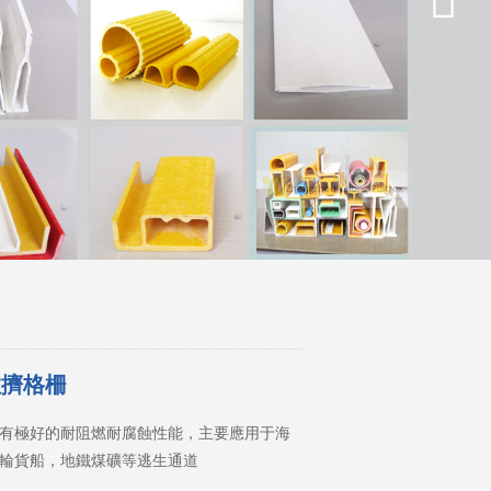
拉擠格柵
有極好的耐阻燃耐腐蝕性能，主要應用于海
輪貨船，地鐵煤礦等逃生通道