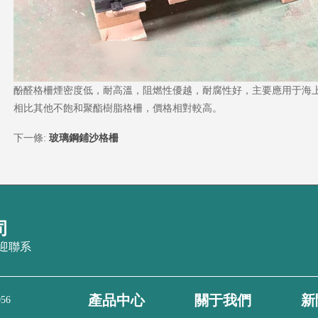
酚醛格柵煙密度低，耐高溫，阻燃性優越，耐腐性好，主要應用于海
相比其他不飽和聚酯樹脂格柵，價格相對較高。
下一條:
玻璃鋼鋪沙格柵
司
迎聯系
產品中心
關于我們
新
56