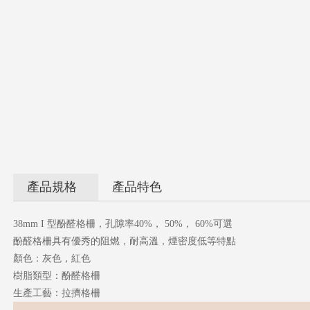
產品規格
產品特色
38mm I 型酚醛格柵，孔隙率40%， 50%， 60%可選
酚醛格柵具有優秀的阻燃，耐高溫，煙密度低等特點
顏色：灰色，紅色
樹脂類型：酚醛格柵
生產工藝：拉擠格柵