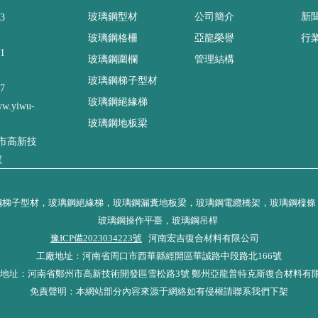
玻璃鋼型材
公司簡介
新
3
玻璃鋼格柵
亞龍榮譽
行
1
玻璃鋼圍欄
管理結構
玻璃鋼梯子型材
7
玻璃鋼絕緣梯
w.yiwu-
玻璃鋼地板梁
市高新技
號
鋼梯子型材，玻璃鋼絕緣梯，玻璃鋼漏糞地板梁，玻璃鋼電纜橋架，玻璃鋼檁條
玻璃鋼操作平臺，玻璃鋼吊桿
豫ICP備2023034223號
河南宏吉復合材料有限公司
工廠地址：河南省周口市西華縣經開區華誠路中段路北166號
地址：河南省鄭州市高新技術開發區雪松路3號 鄭州亞龍普特克斯復合材料有
免責聲明：本網站部分內容來源于網絡如有侵權請聯系我們下架