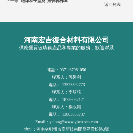
下一條:
絕緣梯子型材-拉伸梯梯幫
返回列表
河南宏吉復合材料有限公司
供應優質玻璃鋼產品和專業的服務，歡迎聯系
電話：0371-67981056
聯系人：郭迎利
電話： 13523592773
聯系人：李培培
電話： 18736087121
聯系人：楊永剛
電話： 13803833737
Email：yalong@www.yiwu-seo.com
地址：河南省鄭州市高新技術開發區雪松路3號