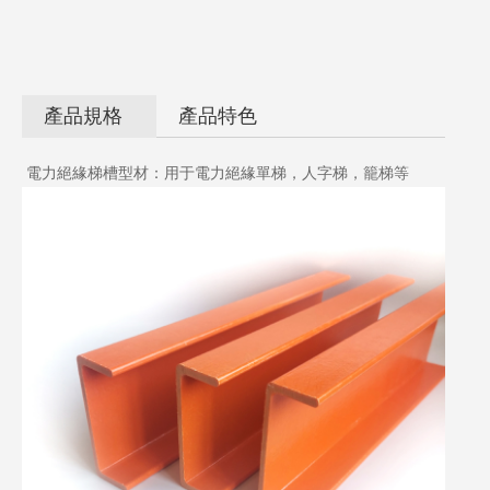
產品規格
產品特色
電力絕緣梯槽型材：用于電力絕緣單梯，人字梯，籠梯等