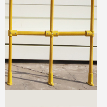
定，不因
急冷急熱
變形
5.
便于運
輸以及組
裝
6.
電磁波
絕緣
7.
使用壽
命長，維
護成本低