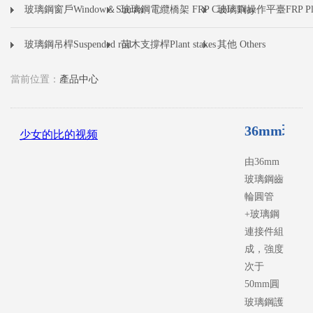
玻璃鋼窗戶Window＆Shutter
玻璃鋼電纜橋架 FRP Cable Tray
玻璃鋼操作平臺FRP Pla
玻璃鋼吊桿Suspended rod
苗木支撐桿Plant stakes
其他 Others
當前位置：
產品中心
36mm玻
由36mm
玻璃鋼齒
輪圓管
+玻璃鋼
連接件組
成，強度
次于
50mm圓
管玻璃鋼
玻璃鋼護