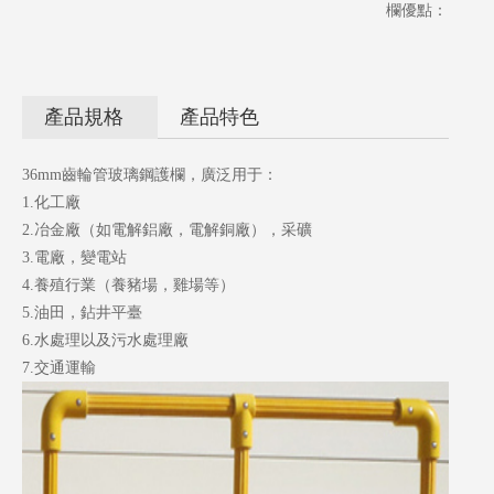
護欄，但
欄優點：
成本較
低，且可
以滿足安
產品規格
產品特色
全防護要
求
36mm齒輪管玻璃鋼護欄，廣泛用于
：
1.
化工廠
玻璃鋼拉
2.
冶金廠（如電解鋁廠，電解銅廠），采礦
擠型材的
3.
電廠，變電站
優點：
4.
養殖行業（養豬場，雞場等）
1.
質量
5.
油田，鉆井平臺
輕，強度
6.
水處理以及污水處理廠
高
7.
交通運輸
2.
耐腐
蝕，不生
銹腐爛
3.
電絕緣
4.
形狀穩