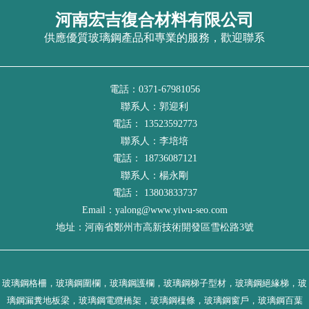
河南宏吉復合材料有限公司
供應優質玻璃鋼產品和專業的服務，歡迎聯系
電話：0371-67981056
聯系人：郭迎利
電話： 13523592773
聯系人：李培培
電話： 18736087121
聯系人：楊永剛
電話： 13803833737
Email：yalong@www.yiwu-seo.com
地址：河南省鄭州市高新技術開發區雪松路3號
玻璃鋼格柵，玻璃鋼圍欄，玻璃鋼護欄，玻璃鋼梯子型材，玻璃鋼絕緣梯，玻
璃鋼漏糞地板梁，玻璃鋼電纜橋架，玻璃鋼檁條，玻璃鋼窗戶，玻璃鋼百葉